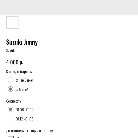
Suzuki Jimny
Suzuki
р.
4 000
Кол-во дней аренды
от 1 до 5 дней
от 5 дней
Сезонность
01.06 - 01.12
01.12 - 01.06
Дополнительные опции по запросу